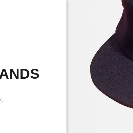
RANDS
び。