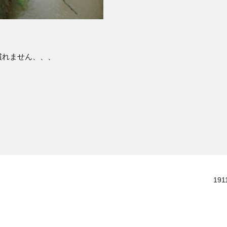
慣れません、、、
1911