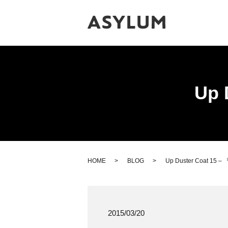
Up 
HOME
BLOG
Up Duster Coat 15 –
2015/03/20