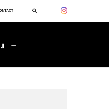
ONTACT
search
a』 –