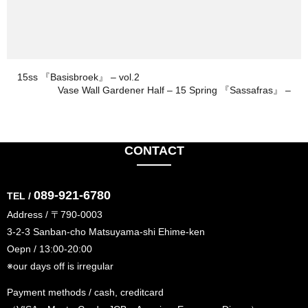
15ss 『Basisbroek』 – vol.2
Vase Wall Gardener Half – 15 Spring 『Sassafras』 –
CONTACT
089-921-6780
TEL /
Address / 〒790-0003
3-2-3 Sanban-cho Matsuyama-shi Ehime-ken
Oepn / 13:00-20:00
※our days off is irregular
Payment methods / cash, creditcard