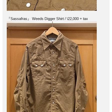
『Sassafras』 Weeds Digger Shirt / \22,000 + tax