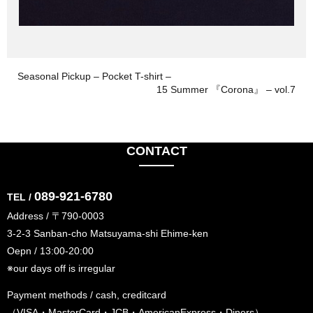
Seasonal Pickup – Pocket T-shirt –
15 Summer 『Corona』 – vol.7
CONTACT
089-921-6780
TEL /
Address / 〒790-0003
3-2-3 Sanban-cho Matsuyama-shi Ehime-ken
Oepn / 13:00-20:00
※our days off is irregular
Payment methods / cash, creditcard
（VISA・MasterCard・JCB・AmericanExpress・Diners）