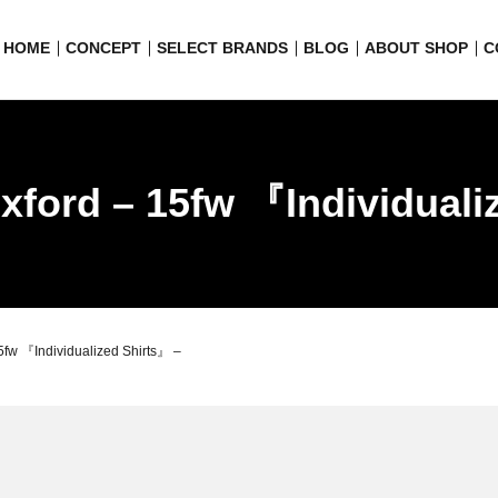
HOME
CONCEPT
SELECT BRANDS
BLOG
ABOUT SHOP
C
ford – 15fw 『Individuali
fw 『Individualized Shirts』 –