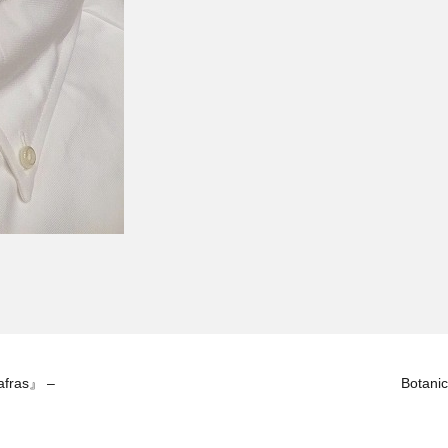
safras』 –
Botani