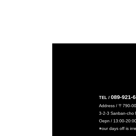
089-921-
TEL /
Address / 〒790-0
3-2-3 Sanban-cho
Oepn / 13:00-20:0
※our days off is irr