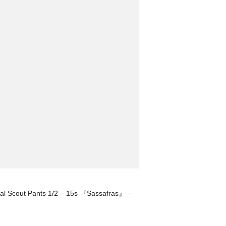
cal Scout Pants 1/2 – 15s 『Sassafras』 –