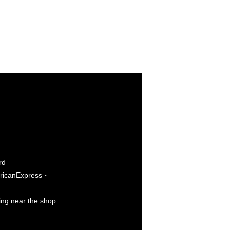
rd
icanExpress・
king near the shop