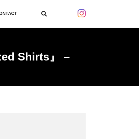
ONTACT
search
zed Shirts』 –