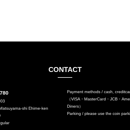
CONTACT
Payment methods / cash, creditca
6780
（VISA・MasterCard・JCB・Amer
003
Diners）
 Matsuyama-shi Ehime-ken
Parking / please use the coin par
0
egular