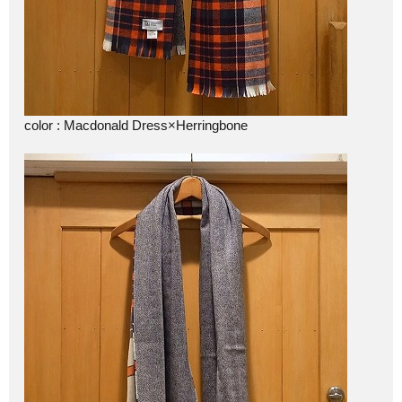
color : Macdonald Dress×Herringbone