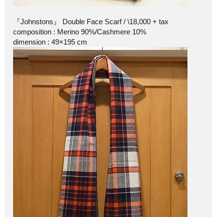
『Johnstons』 Double Face Scarf / \18,000 + tax
composition : Merino 90%/Cashmere 10%
dimension : 49×195 cm