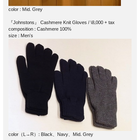
color : Mid. Grey
『Johnstons』 Cashmere Knit Gloves / \8,000 + tax
composition : Cashmere 100%
size : Men's
color（L→R）: Black、Navy、Mid. Grey