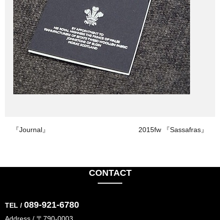
『Journal』
2015fw 『Sassafras』
CONTACT
089-921-6780
TEL /
Address / 〒790-0003