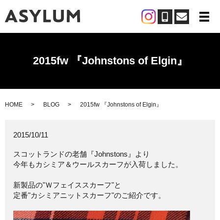
メ
2015fw 『Johnstons of Elgin』
HOME
BLOG
2015fw 『Johnstons of Elgin』
2015/10/11
スコットランドの老舗『Johnstons』より
今年もカシミア＆ウールスカーフが入荷しました。
新製品の"Ｗフェイススカーフ"と
定番"カシミアニットスカーフ"のご紹介です。