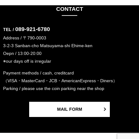
CONTACT
089-921-6780
TEL /
Address / 〒790-0003
3-2-3 Sanban-cho Matsuyama-shi Ehime-ken
Oepn / 13:00-20:00
※our days off is irregular
Payment methods / cash, creditcard
（VISA・MasterCard・JCB・AmericanExpress・Diners）
Parking / please use the coin parking near the shop
MAIL FORM