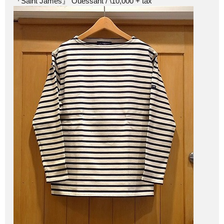
『Saint James』 Ouessant / \10,000 + tax