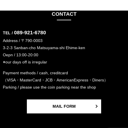
CONTACT
089-921-6780
TEL /
Address / 〒790-0003
3-2-3 Sanban-cho Matsuyama-shi Ehime-ken
Oepn / 13:00-20:00
※our days off is irregular
Payment methods / cash, creditcard
（VISA・MasterCard・JCB・AmericanExpress・Diners）
Parking / please use the coin parking near the shop
MAIL FORM