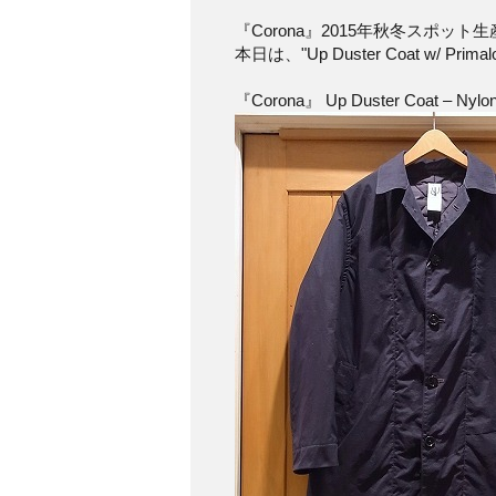
『Corona』2015年秋冬スポット
本日は、"Up Duster Coat w/ Prima
『Corona』 Up Duster Coat – Nylon Ox