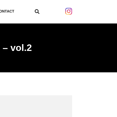
ONTACT
search
– vol.2