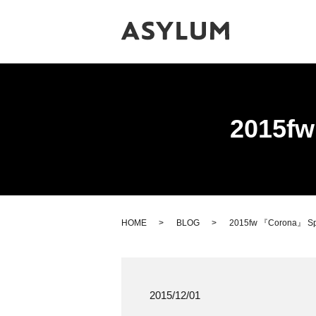
2015fw
HOME
BLOG
2015fw 『Corona』 Spec
2015/12/01