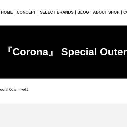
HOME
CONCEPT
SELECT BRANDS
BLOG
ABOUT SHOP
C
 『Corona』 Special Outer 
ial Outer – vol.2