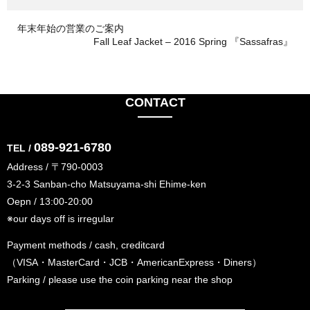
年末年始の営業のご案内
Fall Leaf Jacket – 2016 Spring 『Sassafras』
CONTACT
089-921-6780
TEL /
Address / 〒790-0003
3-2-3 Sanban-cho Matsuyama-shi Ehime-ken
Oepn / 13:00-20:00
※our days off is irregular
Payment methods / cash, creditcard
（VISA・MasterCard・JCB・AmericanExpress・Diners）
Parking / please use the coin parking near the shop