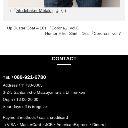
（『
Studebaker Metals
』より）
Up Duster Coat – 16s 『Corona』 vol.6
Hunter Hiker Shirt – 16s 『Corona』 vol.7
CONTACT
089-921-6780
TEL /
Address / 〒790-0003
3-2-3 Sanban-cho Matsuyama-shi Ehime-ken
Oepn / 13:00-20:00
※our days off is irregular
Payment methods / cash, creditcard
（VISA・MasterCard・JCB・AmericanExpress・Diners）