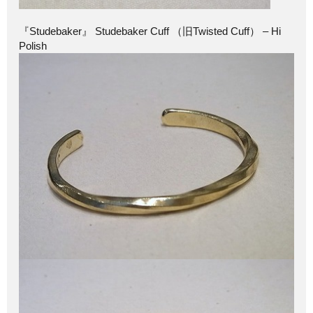
『Studebaker』 Studebaker Cuff （旧Twisted Cuff） – Hi
Polish