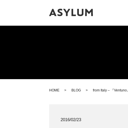
HOME
BLOG
from Italy – 『Ventun
2016/02/23