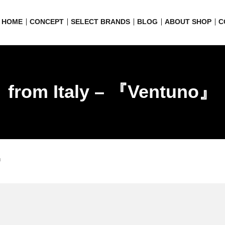
HOME
CONCEPT
SELECT BRANDS
BLOG
ABOUT SHOP
C
from Italy – 『Ventuno』
o』