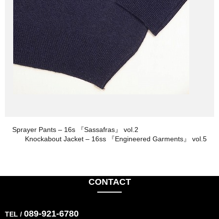
Sprayer Pants – 16s 『Sassafras』 vol.2
Knockabout Jacket – 16ss 『Engineered Garments』 vol.5
CONTACT
089-921-6780
TEL /