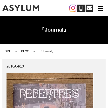
メ
『Journal』
HOME
BLOG
『Journal』
2016/04/19