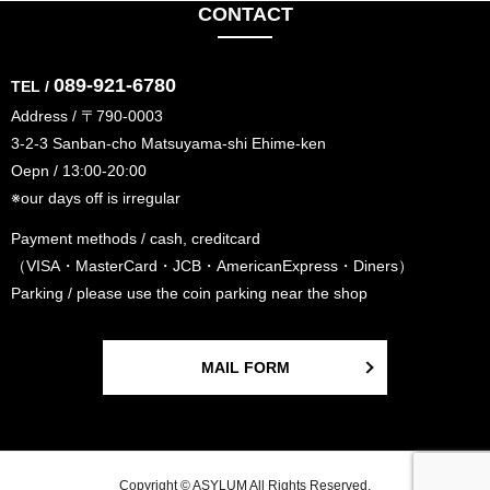
CONTACT
089-921-6780
TEL /
Address / 〒790-0003
3-2-3 Sanban-cho Matsuyama-shi Ehime-ken
Oepn / 13:00-20:00
※our days off is irregular
Payment methods / cash, creditcard
（VISA・MasterCard・JCB・AmericanExpress・Diners）
Parking / please use the coin parking near the shop
MAIL FORM
Copyright © ASYLUM All Rights Reserved.