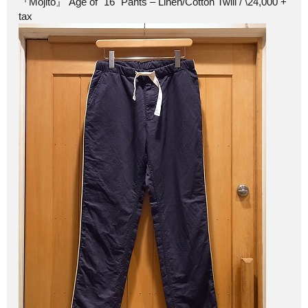
『Mojito』 Age of "16" Pants – Linen/Cotton Twill / \24,000 +
tax