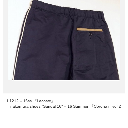
L1212 – 16ss 『Lacoste』
nakamura shoes “Sandal 16” – 16 Summer 『Corona』 vol.2