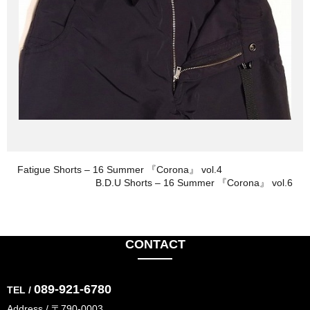
Fatigue Shorts – 16 Summer 『Corona』 vol.4
B.D.U Shorts – 16 Summer 『Corona』 vol.6
CONTACT
089-921-6780
TEL /
Address / 〒790-0003