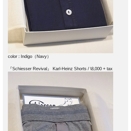
color : Indigo（Navy）
『Schiesser Revival』 Karl-Heinz Shorts / \8,000 + tax