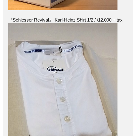
『Schiesser Revival』 Karl-Heinz Shirt 1/2 / \12,000 + tax