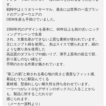
す。
戦時中はミリタリーサーマル、過去には世界の一流ブラン
ドのアンダーウエアの
OEM生産も手掛けていました。
1950年代のデザインを基本に、60年以上も前の古いニッテ
ィングマシーンで生産
され、大量生産ができない上質な素材が使われています。
主にエジプト綿を使用し、糸はスイスで撚られます。絹の
ような撚り糸を使用した
高品質のダブルリブや細いリブ、薄手上質布の前立て部、
折り返しのない縁など
手間のかかる作業が施されています。
"第二の肌"と称される着心地の良さと適度なフィット感、
着込むうちに馴染んでくる
素材感、型崩れしない耐久性を持ち合わせています。
一つ一つがレトロなデザインのボックスに入ることから
も、製品に対するこだわりが
感じられます。
（メーカー資料より）