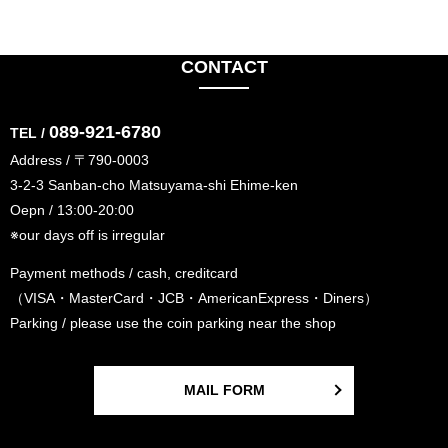
CONTACT
089-921-6780
TEL /
Address / 〒790-0003
3-2-3 Sanban-cho Matsuyama-shi Ehime-ken
Oepn / 13:00-20:00
※our days off is irregular
Payment methods / cash, creditcard
（VISA・MasterCard・JCB・AmericanExpress・Diners）
Parking / please use the coin parking near the shop
MAIL FORM