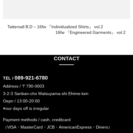
Tattersall B.D – 16fw 『Individualized Shirts』 vol.2
16fw 『Engineered Garments』 vol.2
CONTACT
089-921-6780
TEL /
Address / 〒790-0003
3-2-3 Sanban-cho Matsuyama-shi Ehime-ken
Oepn / 13:00-20:00
※our days off is irregular
Payment methods / cash, creditcard
（VISA・MasterCard・JCB・AmericanExpress・Diners）