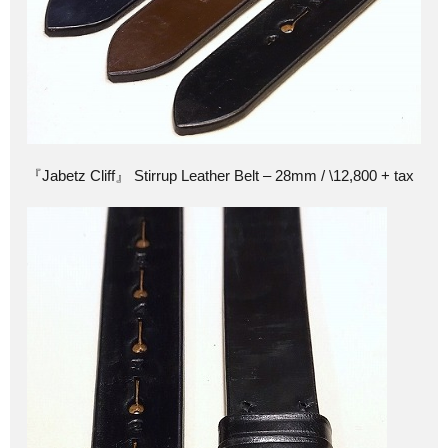
『Jabetz Cliff』 Stirrup Leather Belt – 28mm / \12,800 + tax