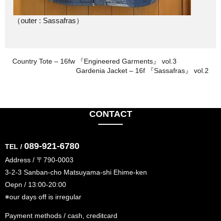
（outer : Sassafras）
Country Tote – 16fw 『Engineered Garments』 vol.3
Gardenia Jacket – 16f 『Sassafras』 vol.2
CONTACT
089-921-6780
TEL /
Address / 〒790-0003
3-2-3 Sanban-cho Matsuyama-shi Ehime-ken
Oepn / 13:00-20:00
※our days off is irregular
Payment methods / cash, creditcard