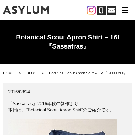
メ
Botanical Scout Apron Shirt – 16f
『Sassafras』
HOME
BLOG
Botanical Scout Apron Shirt – 16f 『Sassafras』
2016/08/24
『Sassafras』2016年秋の新作より
本日は、"Botanical Scout Apron Shirt"のご紹介です。