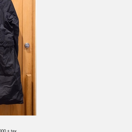
000 + tax