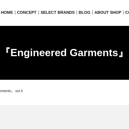
HOME
CONCEPT
SELECT BRANDS
BLOG
ABOUT SHOP
C
 『Engineered Garments』 
rments』 vol.4