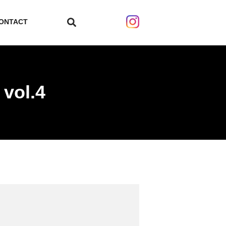
ONTACT
search
vol.4