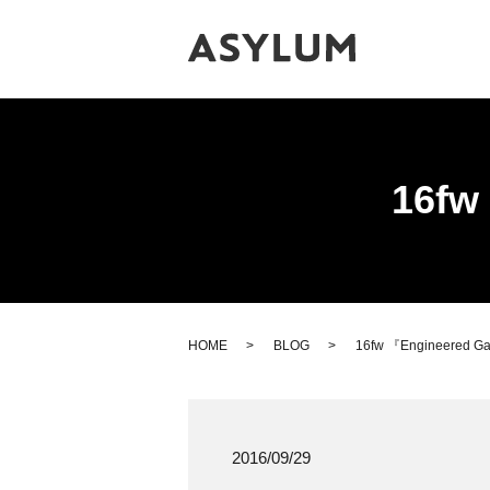
16fw
HOME
BLOG
16fw 『Engineered Ga
2016/09/29