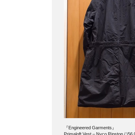
『Engineered Garments』
Primaloft Vest – Nyco Ripstop / \56,