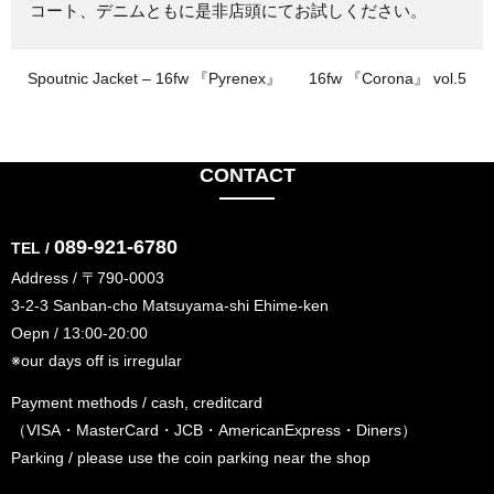
コート、デニムともに是非店頭にてお試しください。
Spoutnic Jacket – 16fw 『Pyrenex』
16fw 『Corona』 vol.5
CONTACT
089-921-6780
TEL /
Address / 〒790-0003
3-2-3 Sanban-cho Matsuyama-shi Ehime-ken
Oepn / 13:00-20:00
※our days off is irregular
Payment methods / cash, creditcard
（VISA・MasterCard・JCB・AmericanExpress・Diners）
Parking / please use the coin parking near the shop