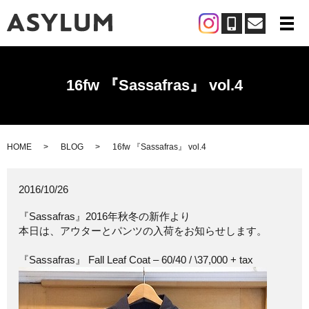
メ
16fw 『Sassafras』 vol.4
HOME
BLOG
16fw 『Sassafras』 vol.4
2016/10/26
『Sassafras』2016年秋冬の新作より
本日は、アウターとパンツの入荷をお知らせします。
『Sassafras』 Fall Leaf Coat – 60/40 / \37,000 + tax