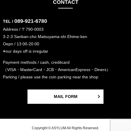
CONTACT
089-921-6780
TEL /
Address / 〒790-0003
3-2-3 Sanban-cho Matsuyama-shi Ehime-ken
Oepn / 13:00-20:00
※our days off is irregular
Payment methods / cash, creditcard
（VISA・MasterCard・JCB・AmericanExpress・Diners）
Parking / please use the coin parking near the shop
MAIL FORM
Copyright © ASYLUM All Rights Reserved.