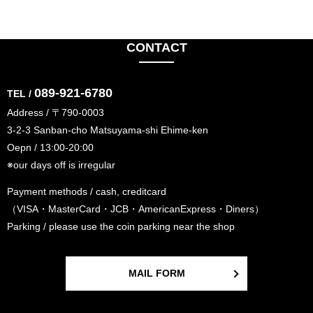
CONTACT
089-921-6780
TEL /
Address / 〒790-0003
3-2-3 Sanban-cho Matsuyama-shi Ehime-ken
Oepn / 13:00-20:00
※our days off is irregular
Payment methods / cash, creditcard
（VISA・MasterCard・JCB・AmericanExpress・Diners）
Parking / please use the coin parking near the shop
MAIL FORM