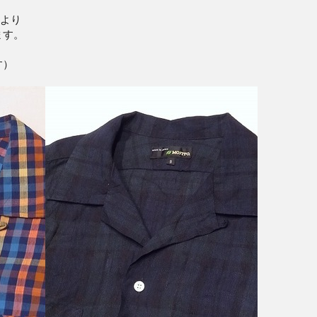
ンより
ます。
す）