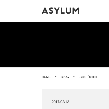
HOME
BLOG
17ss 『Mojito』
2017/02/13