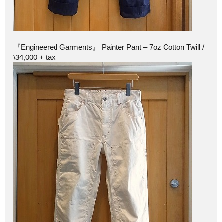
『Engineered Garments』 Painter Pant – 7oz Cotton Twill /
\34,000 + tax