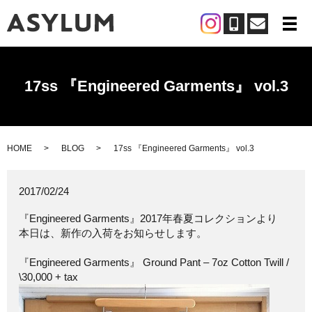
メ
17ss 『Engineered Garments』 vol.3
HOME
BLOG
17ss 『Engineered Garments』 vol.3
2017/02/24
『Engineered Garments』2017年春夏コレクションより
本日は、新作の入荷をお知らせします。
『Engineered Garments』 Ground Pant – 7oz Cotton Twill /
\30,000 + tax