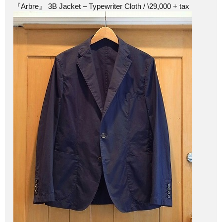
『Arbre』 3B Jacket – Typewriter Cloth / \29,000 + tax