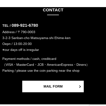
CONTACT
089-921-6780
TEL /
Address / 〒790-0003
3-2-3 Sanban-cho Matsuyama-shi Ehime-ken
Oepn / 13:00-20:00
※our days off is irregular
Payment methods / cash, creditcard
（VISA・MasterCard・JCB・AmericanExpress・Diners）
Parking / please use the coin parking near the shop
MAIL FORM