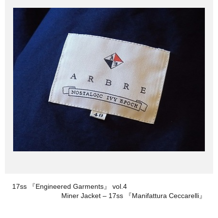
17ss 『Engineered Garments』 vol.4
Miner Jacket – 17ss 『Manifattura Ceccarelli』