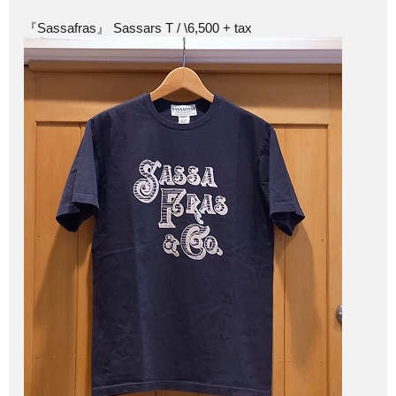
『Sassafras』 Sassars T / \6,500 + tax