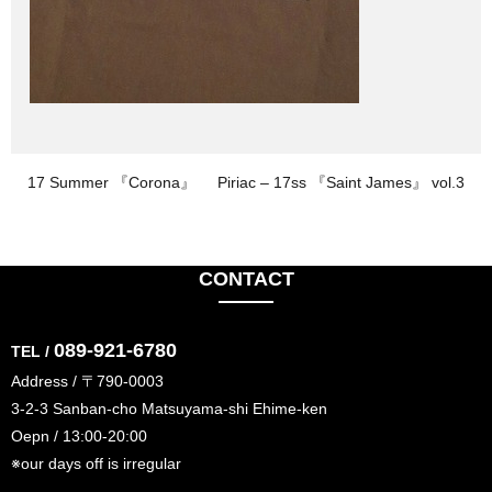
17 Summer 『Corona』
Piriac – 17ss 『Saint James』 vol.3
CONTACT
089-921-6780
TEL /
Address / 〒790-0003
3-2-3 Sanban-cho Matsuyama-shi Ehime-ken
Oepn / 13:00-20:00
※our days off is irregular