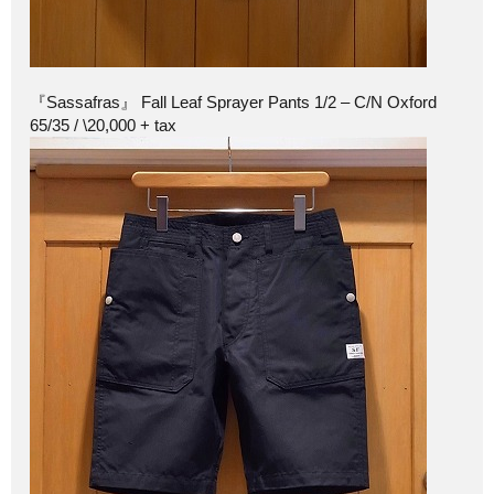
『Sassafras』 Fall Leaf Sprayer Pants 1/2 – C/N Oxford
65/35 / \20,000 + tax