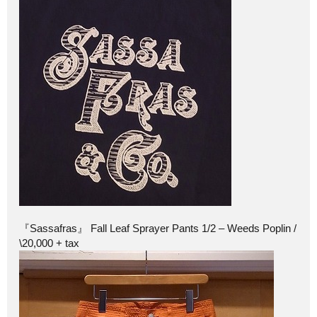
『Sassafras』 Fall Leaf Sprayer Pants 1/2 – Weeds Poplin /
\20,000 + tax