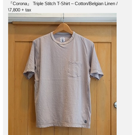
『Corona』 Triple Stitch T-Shirt – Cotton/Belgian Linen /
\7,800 + tax