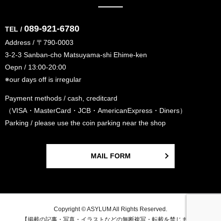
089-921-6780
TEL /
Address / 〒790-0003
3-2-3 Sanban-cho Matsuyama-shi Ehime-ken
Oepn / 13:00-20:00
※our days off is irregular
Payment methods / cash, creditcard
（VISA・MasterCard・JCB・AmericanExpress・Diners）
Parking / please use the coin parking near the shop
MAIL FORM
Copyright © ASYLUM All Rights Reserved.
【掲載の記事・写真・イラストなどの無断複写・転載を禁じます】