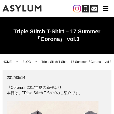
メ
Triple Stitch T-Shirt – 17 Summer
『Corona』 vol.3
HOME
BLOG
Triple Stitch T-Shirt – 17 Summer 『Corona』 vol.3
2017/05/14
『Corona』2017年夏の新作より
本日は、"Triple Stitch T-Shirt"のご紹介です。