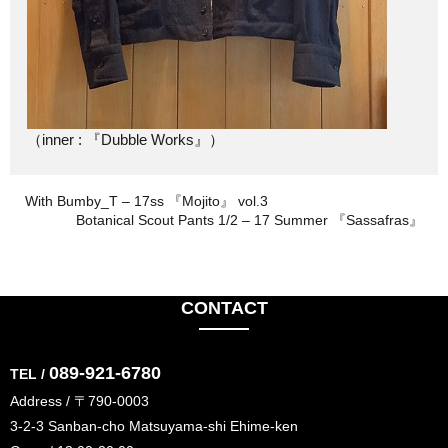
（inner : 『Dubble Works』）
With Bumby_T – 17ss 『Mojito』 vol.3
Botanical Scout Pants 1/2 – 17 Summer 『Sassafras』
CONTACT
089-921-6780
TEL /
Address / 〒790-0003
3-2-3 Sanban-cho Matsuyama-shi Ehime-ken