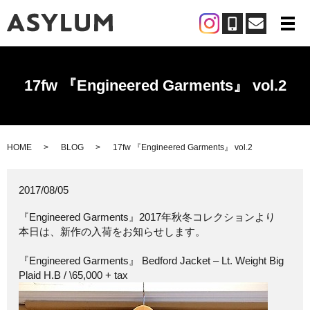
メ
17fw 『Engineered Garments』 vol.2
HOME
BLOG
17fw 『Engineered Garments』 vol.2
2017/08/05
『Engineered Garments』2017年秋冬コレクションより
本日は、新作の入荷をお知らせします。
『Engineered Garments』 Bedford Jacket – Lt. Weight Big
Plaid H.B / \65,000 + tax