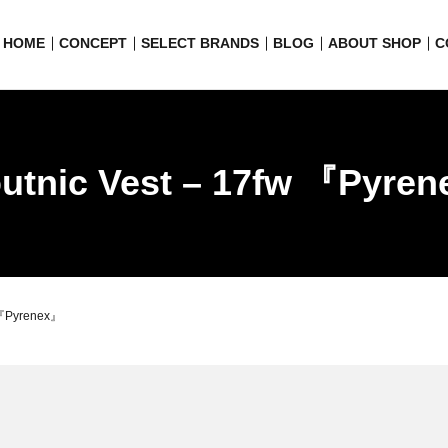
HOME
CONCEPT
SELECT BRANDS
BLOG
ABOUT SHOP
C
utnic Vest – 17fw 『Pyre
w 『Pyrenex』