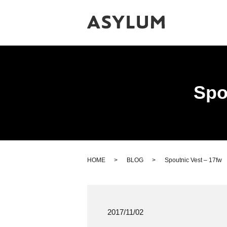
Spo
HOME
BLOG
Spoutnic Vest – 17f
2017/11/02