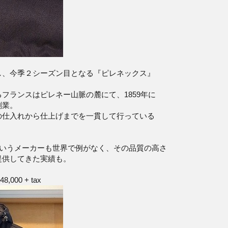
し、今季２シーズン目となる『ピレネックス』
フランスはピレネー山脈の麓にて、1859年に
創業。
の仕入れから仕上げまでを一貫して行っている
というメーカーも世界で例がなく、その品質の高さ
提供してきた実績も。
\48,000 + tax