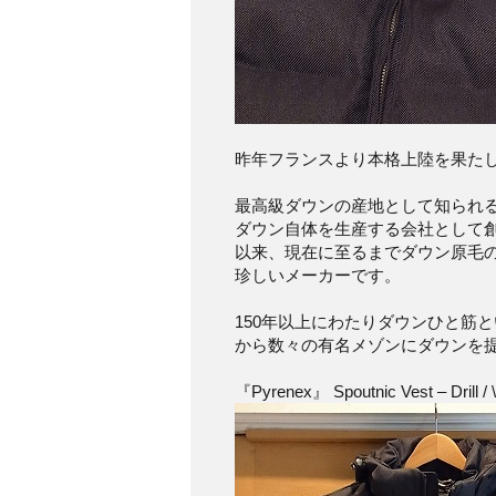
昨年フランスより本格上陸を果た
最高級ダウンの産地として知られる
ダウン自体を生産する会社として
以来、現在に至るまでダウン原毛
珍しいメーカーです。
150年以上にわたりダウンひと筋
から数々の有名メゾンにダウンを
『Pyrenex』 Spoutnic Vest – Drill / 