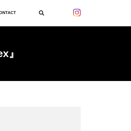
ONTACT
search
nex』