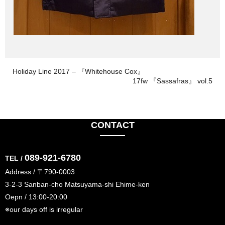
Holiday Line 2017 – 『Whitehouse Cox』
17fw 『Sassafras』 vol.5
CONTACT
089-921-6780
TEL /
Address / 〒790-0003
3-2-3 Sanban-cho Matsuyama-shi Ehime-ken
Oepn / 13:00-20:00
※our days off is irregular