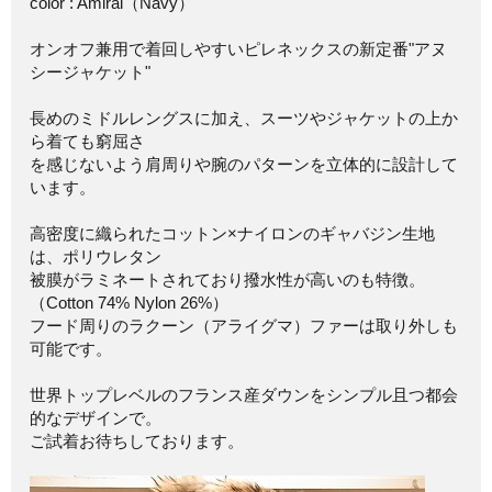
color : Amiral（Navy）
オンオフ兼用で着回しやすいピレネックスの新定番"アヌ
シージャケット"
長めのミドルレングスに加え、スーツやジャケットの上か
ら着ても窮屈さ
を感じないよう肩周りや腕のパターンを立体的に設計して
います。
高密度に織られたコットン×ナイロンのギャバジン生地
は、ポリウレタン
被膜がラミネートされており撥水性が高いのも特徴。
（Cotton 74% Nylon 26%）
フード周りのラクーン（アライグマ）ファーは取り外しも
可能です。
世界トップレベルのフランス産ダウンをシンプル且つ都会
的なデザインで。
ご試着お待ちしております。