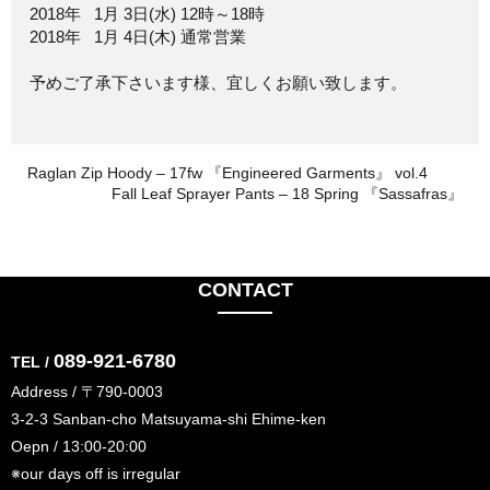
2018年 1月 3日(水) 12時～18時
2018年 1月 4日(木) 通常営業
予めご了承下さいます様、宜しくお願い致します。
Raglan Zip Hoody – 17fw 『Engineered Garments』 vol.4
Fall Leaf Sprayer Pants – 18 Spring 『Sassafras』
CONTACT
089-921-6780
TEL /
Address / 〒790-0003
3-2-3 Sanban-cho Matsuyama-shi Ehime-ken
Oepn / 13:00-20:00
※our days off is irregular