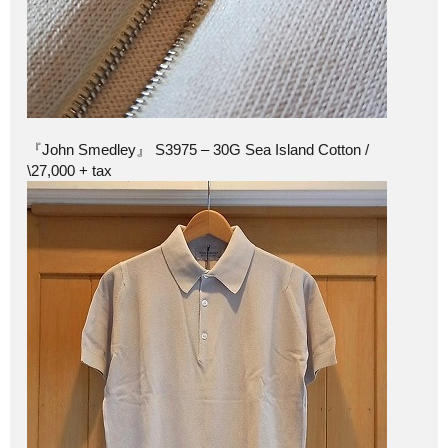
『John Smedley』 S3975 – 30G Sea Island Cotton /
\27,000 + tax