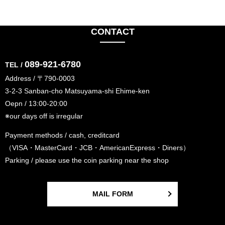
CONTACT
089-921-6780
TEL /
Address / 〒790-0003
3-2-3 Sanban-cho Matsuyama-shi Ehime-ken
Oepn / 13:00-20:00
※our days off is irregular
Payment methods / cash, creditcard
（VISA・MasterCard・JCB・AmericanExpress・Diners）
Parking / please use the coin parking near the shop
MAIL FORM