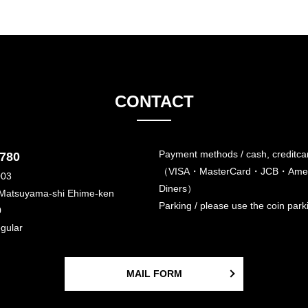
CONTACT
Payment methods / cash, creditca
6780
（VISA・MasterCard・JCB・Amer
003
Diners）
 Matsuyama-shi Ehime-ken
Parking / please use the coin par
0
egular
MAIL FORM