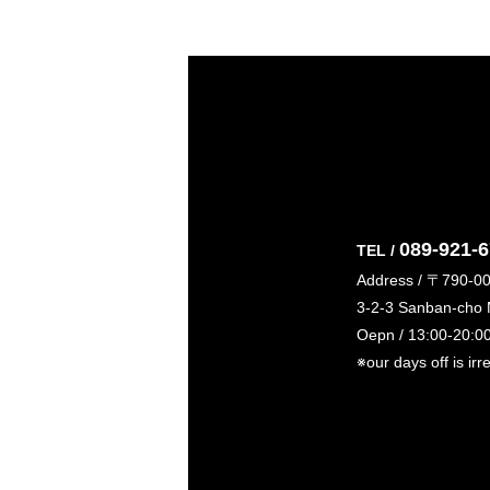
089-921-
TEL /
Address / 〒790-0
3-2-3 Sanban-cho
Oepn / 13:00-20:0
※our days off is irr