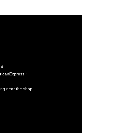
rd
icanExpress・
king near the shop