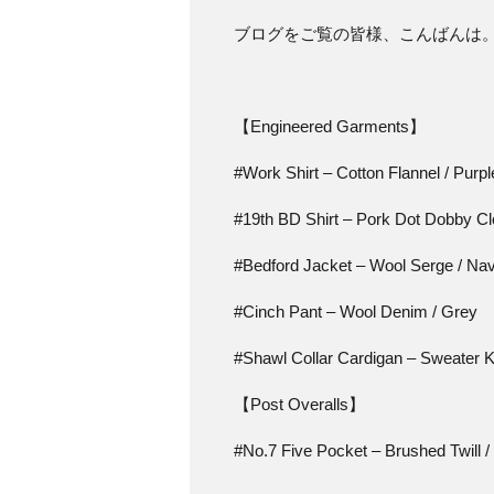
ブログをご覧の皆様、こんばんは
【Engineered Garments】
#Work Shirt – Cotton Flannel / Purpl
#19th BD Shirt – Pork Dot Dobby Clo
#Bedford Jacket – Wool Serge / Na
#Cinch Pant – Wool Denim / Grey
#Shawl Collar Cardigan – Sweater Kn
【Post Overalls】
#No.7 Five Pocket – Brushed Twill /