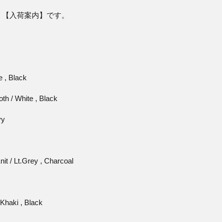
。【入荷案内】です。
e , Black
th / White , Black
vy
it / Lt.Grey , Charcoal
 Khaki , Black