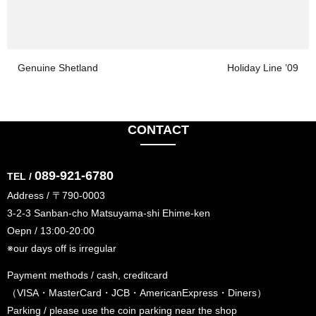
Genuine Shetland
Holiday Line ’09
CONTACT
089-921-6780
TEL /
Address / 〒790-0003
3-2-3 Sanban-cho Matsuyama-shi Ehime-ken
Oepn / 13:00-20:00
※our days off is irregular
Payment methods / cash, creditcard
（VISA・MasterCard・JCB・AmericanExpress・Diners）
Parking / please use the coin parking near the shop