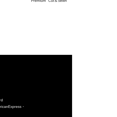
Premium “Cut＆Sewn”
rd
icanExpress・