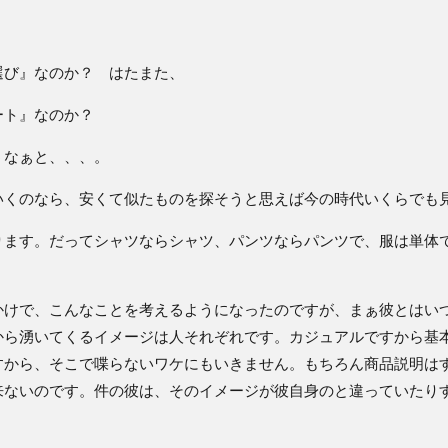
。
選び』なのか？ はたまた、
ート』なのか？
うなぁと、、、。
いくのなら、安くて似たものを探そうと思えば今の時代いくらでも
ります。だってシャツならシャツ、パンツならパンツで、服は単体
かけで、こんなことを考えるようになったのですが、まぁ彼とはい
から湧いてくるイメージは人それぞれです。カジュアルですから基
すから、そこで喋らないワケにもいきません。もちろん商品説明は
来ないのです。件の彼は、そのイメージが彼自身のと違っていたり