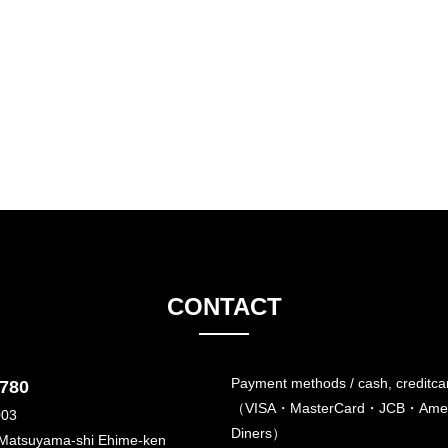
CONTACT
Payment methods / cash, creditca
6780
（VISA・MasterCard・JCB・Amer
003
Diners）
 Matsuyama-shi Ehime-ken