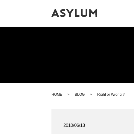
HOME
BLOG
Right or Wrong ?
2010/06/13