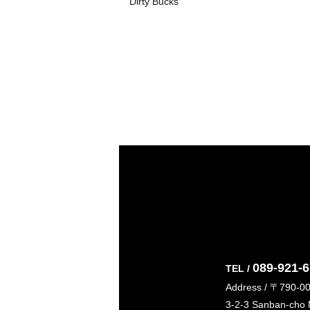
Dirty Bucks
089-921-
TEL /
Address / 〒790-0
3-2-3 Sanban-cho