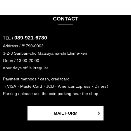
CONTACT
089-921-6780
TEL /
Address / 〒790-0003
3-2-3 Sanban-cho Matsuyama-shi Ehime-ken
Oepn / 13:00-20:00
※our days off is irregular
Payment methods / cash, creditcard
（VISA・MasterCard・JCB・AmericanExpress・Diners）
Parking / please use the coin parking near the shop
MAIL FORM