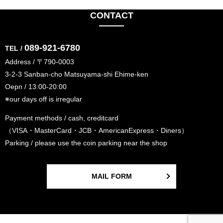
CONTACT
089-921-6780
TEL /
Address / 〒790-0003
3-2-3 Sanban-cho Matsuyama-shi Ehime-ken
Oepn / 13:00-20:00
※our days off is irregular
Payment methods / cash, creditcard
（VISA・MasterCard・JCB・AmericanExpress・Diners）
Parking / please use the coin parking near the shop
MAIL FORM