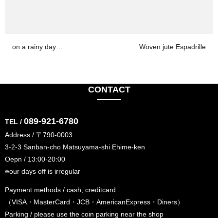
on a rainy day…
Woven jute Espadrille
CONTACT
089-921-6780
TEL /
Address / 〒790-0003
3-2-3 Sanban-cho Matsuyama-shi Ehime-ken
Oepn / 13:00-20:00
※our days off is irregular
Payment methods / cash, creditcard
（VISA・MasterCard・JCB・AmericanExpress・Diners）
Parking / please use the coin parking near the shop