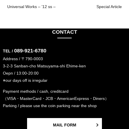
Universal Works – ’12 ss –
Special Article
CONTACT
089-921-6780
TEL /
Address / 〒790-0003
3-2-3 Sanban-cho Matsuyama-shi Ehime-ken
Oepn / 13:00-20:00
※our days off is irregular
Payment methods / cash, creditcard
（VISA・MasterCard・JCB・AmericanExpress・Diners）
Parking / please use the coin parking near the shop
MAIL FORM