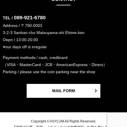
089-921-6780
TEL /
Address / 〒790-0003
3-2-3 Sanban-cho Matsuyama-shi Ehime-ken
Oepn / 13:00-20:00
※our days off is irregular
Payment methods / cash, creditcard
（VISA・MasterCard・JCB・AmericanExpress・Diners）
Parking / please use the coin parking near the shop
MAIL FORM
Copyright © ASYLUM All Rights Reserved.