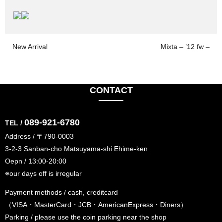
New Arrival
Mixta – ’12 fw –
CONTACT
089-921-6780
TEL /
Address / 〒790-0003
3-2-3 Sanban-cho Matsuyama-shi Ehime-ken
Oepn / 13:00-20:00
※our days off is irregular
Payment methods / cash, creditcard
（VISA・MasterCard・JCB・AmericanExpress・Diners）
Parking / please use the coin parking near the shop