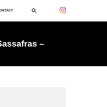
ONTACT
search
Sassafras –