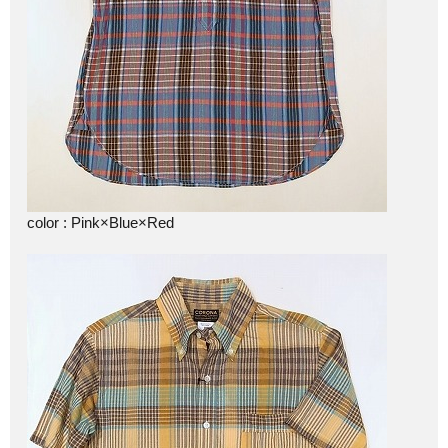
color : Pink×Blue×Red