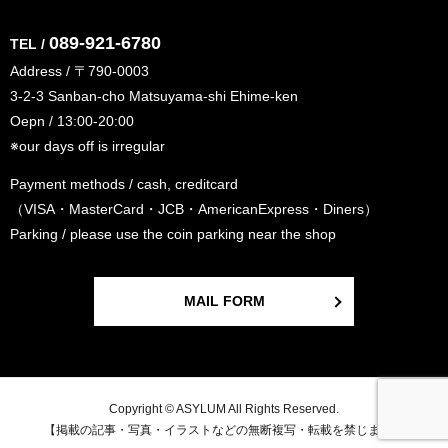
089-921-6780
TEL /
Address / 〒790-0003
3-2-3 Sanban-cho Matsuyama-shi Ehime-ken
Oepn / 13:00-20:00
※our days off is irregular
Payment methods / cash, creditcard
（VISA・MasterCard・JCB・AmericanExpress・Diners）
Parking / please use the coin parking near the shop
MAIL FORM
Copyright © ASYLUM All Rights Reserved.
【掲載の記事・写真・イラストなどの無断複写・転載を禁じます】