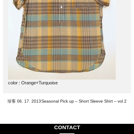
color : Orange×Turquoise
珍客 06. 17. 2013
Seasonal Pick up – Short Sleeve Shirt – vol.2
CONTACT