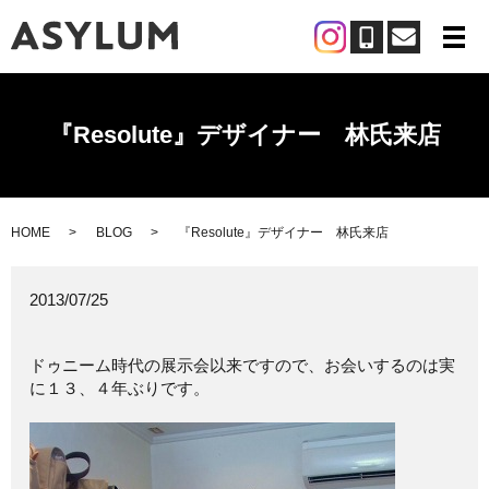
メ
『Resolute』デザイナー 林氏来店
HOME
BLOG
『Resolute』デザイナー 林氏来店
2013/07/25
ドゥニーム時代の展示会以来ですので、お会いするのは実
に１３、４年ぶりです。