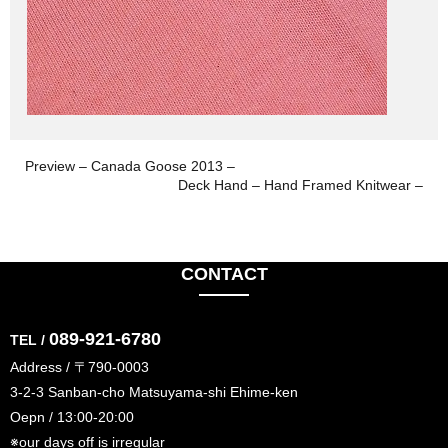
Preview – Canada Goose 2013 –
Deck Hand – Hand Framed Knitwear –
CONTACT
089-921-6780
TEL /
Address / 〒790-0003
3-2-3 Sanban-cho Matsuyama-shi Ehime-ken
Oepn / 13:00-20:00
※our days off is irregular