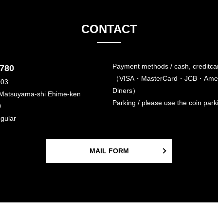
CONTACT
Payment methods / cash, creditca
6780
（VISA・MasterCard・JCB・Amer
003
Diners）
 Matsuyama-shi Ehime-ken
Parking / please use the coin par
0
egular
MAIL FORM