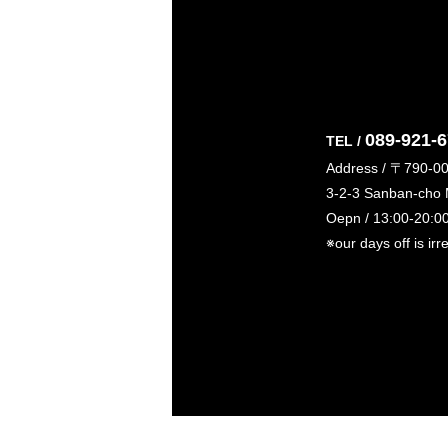
089-921-
TEL /
Address / 〒790-0
3-2-3 Sanban-cho
Oepn / 13:00-20:0
※our days off is irr