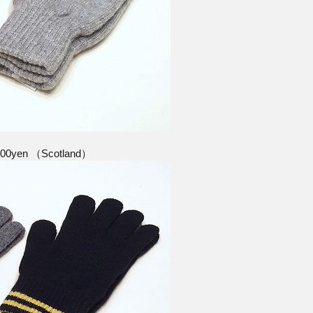
300yen （Scotland）