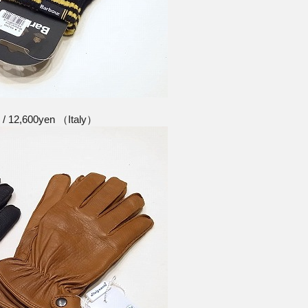
 / 12,600yen （Italy）