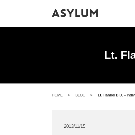
Lt. Fl
HOME
BLOG
Lt. Flannel B.D. – Indi
2013/11/15