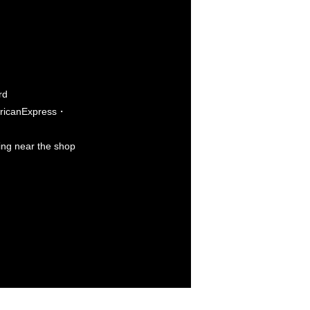
rd
icanExpress・
king near the shop