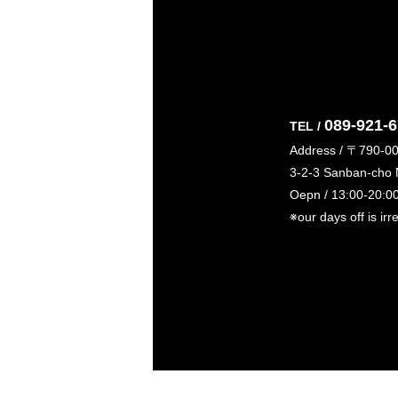
089-921-
TEL /
Address / 〒790-0
3-2-3 Sanban-cho
Oepn / 13:00-20:0
※our days off is irr