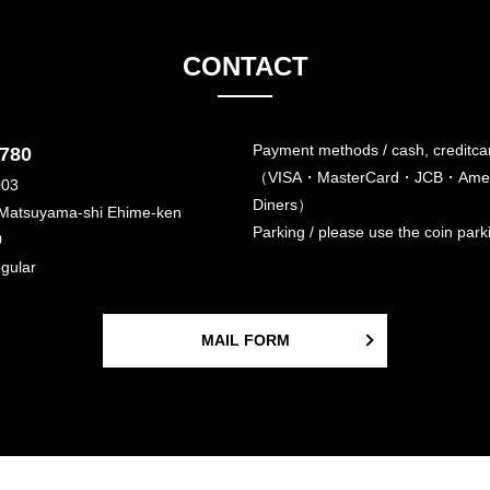
CONTACT
Payment methods / cash, creditca
6780
（VISA・MasterCard・JCB・Amer
003
Diners）
 Matsuyama-shi Ehime-ken
Parking / please use the coin par
0
egular
MAIL FORM