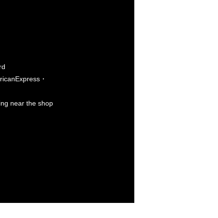
rd
icanExpress・
king near the shop